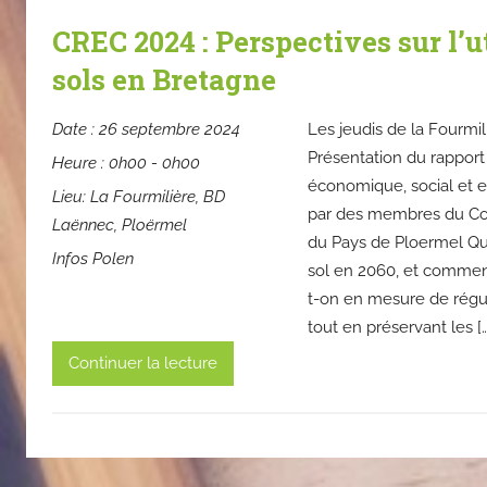
CREC 2024 : Perspectives sur l’u
sols en Bretagne
Date :
26 septembre 2024
Les jeudis de la Fourmi
Présentation du rappor
Heure :
0h00 - 0h00
économique, social et e
Lieu:
La Fourmilière, BD
par des membres du Co
Laënnec, Ploërmel
du Pays de Ploermel Qu
Infos Polen
sol en 2060, et comment 
t-on en mesure de régul
tout en préservant les […
Continuer la lecture