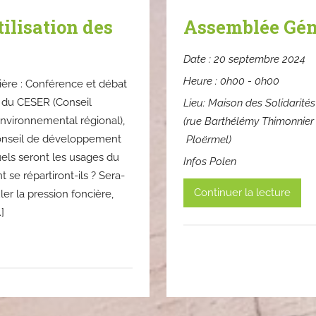
tilisation des
Assemblée Gén
Date :
20 septembre 2024
Heure :
0h00 - 0h00
lière : Conférence et débat
t du CESER (Conseil
Lieu:
Maison des Solidarité
nvironnemental régional),
(rue Barthélémy Thimonnie
nseil de développement
Ploërmel)
els seront les usages du
Infos Polen
se répartiront-ils ? Sera-
Continuer la lecture
er la pression foncière,
]