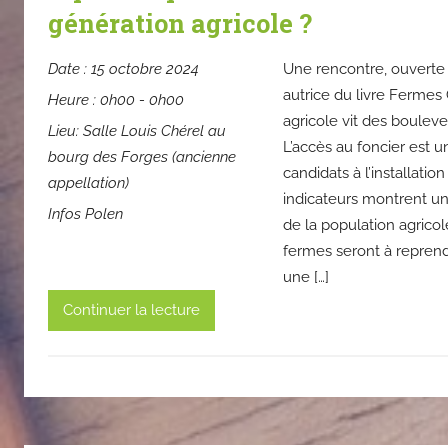
génération agricole ?
Date :
15 octobre 2024
Une rencontre, ouverte
autrice du livre Fermes
Heure :
0h00 - 0h00
agricole vit des boulev
Lieu:
Salle Louis Chérel au
L’accès au foncier est 
bourg des Forges (ancienne
candidats à l’installatio
appellation)
indicateurs montrent u
Infos Polen
de la population agric
fermes seront à repren
une […]
Continuer la lecture