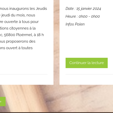
, nous inaugurons les Jeudis
Date :
15 janvier 2024
jeudi du mois, nous
Heure :
0h00 - 0h00
re ouverte à tous pour
Infos Polen
tions citoyennes à la
c, 56800 Ploërmel, à 18 h
vous proposerons des
ons ouvert à toutes
Continuer la lecture
Articles
»
suivants