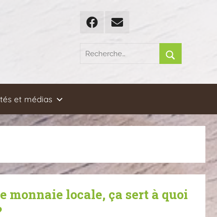
Facebook
Email
Recherche
pour
Rechercher
:
ités et médias
 monnaie locale, ça sert à quoi
?