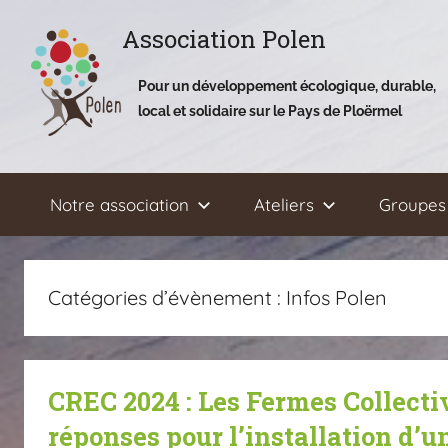
Aller
Association Polen
au
contenu
Pour un développement écologique, durable,
local et solidaire sur le Pays de Ploërmel
Notre association
Ateliers
Groupes 
Catégories d’évènement :
Infos Polen
CREC 2024 : Les Fermes Collecti
réponses pour l’installation d’u