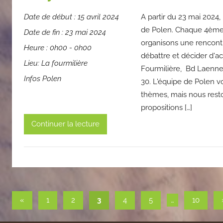
Date de début :
15 avril 2024
A partir du 23 mai 2024
de Polen. Chaque 4ème 
Date de fin :
23 mai 2024
organisons une rencont
Heure :
0h00 - 0h00
débattre et décider d'ac
Lieu:
La fourmilière
Fourmilière, Bd Laenne
Infos Polen
30. L'équipe de Polen 
thèmes, mais nous rest
propositions […]
Continuer la lecture
Pagination
Publications
«
1
2
3
4
5
…
10
précédentes
des