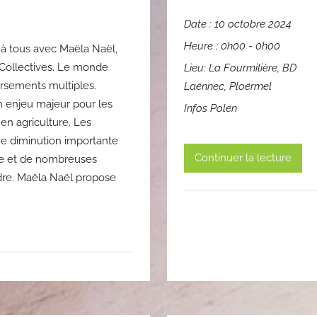
Date :
10 octobre 2024
Heure :
0h00 - 0h00
 à tous avec Maëla Naël,
 Collectives. Le monde
Lieu:
La Fourmilière, BD
ersements multiples.
Laënnec, Ploërmel
un enjeu majeur pour les
Infos Polen
n en agriculture. Les
ne diminution importante
Continuer la lecture
ole et de nombreuses
dre. Maëla Naël propose