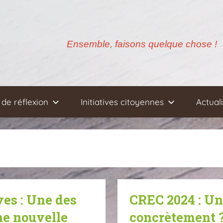
Ensemble, faisons quelque chose !
de réflexion
Initiatives citoyennes
Actual
ves : Une des
CREC 2024 : Une
ne nouvelle
concrètement 