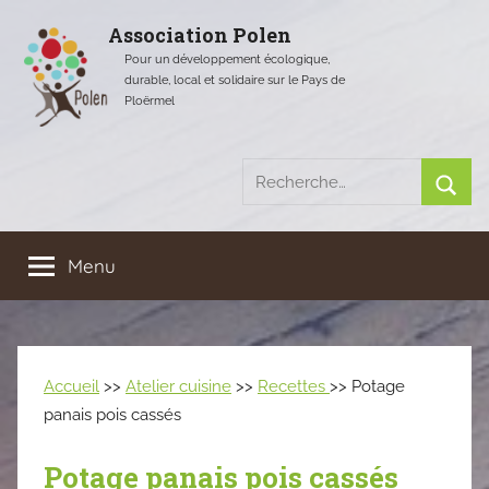
Aller
Association Polen
au
Pour un développement écologique,
contenu
durable, local et solidaire sur le Pays de
Ploërmel
Recherche
pour
Rech
:
Menu
Accueil
>>
Atelier cuisine
>>
Recettes
>> Potage
panais pois cassés
Potage panais pois cassés