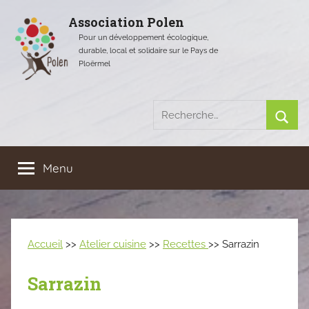
Aller
Association Polen
au
Pour un développement écologique,
contenu
durable, local et solidaire sur le Pays de
Ploërmel
Recherche
pour
Rech
:
Menu
Accueil
>>
Atelier cuisine
>>
Recettes
>> Sarrazin
Sarrazin