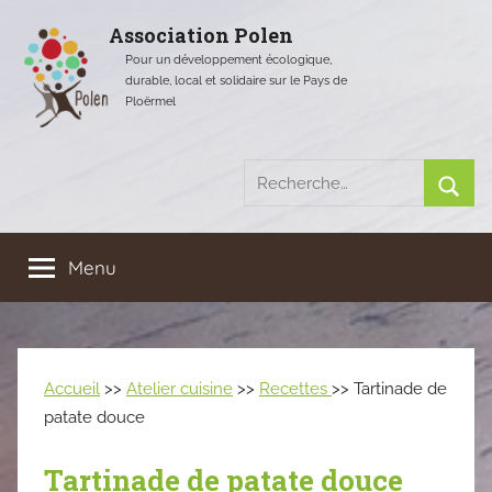
Aller
Association Polen
au
Pour un développement écologique,
contenu
durable, local et solidaire sur le Pays de
Ploërmel
Recherche
pour
Rech
:
Menu
Accueil
>>
Atelier cuisine
>>
Recettes
>> Tartinade de
patate douce
Tartinade de patate douce