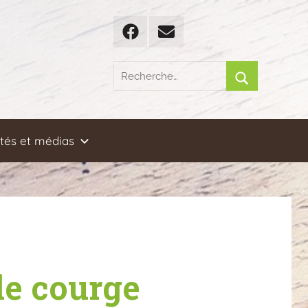
Facebook
Email
Recherche
pour
Rechercher
:
ités et médias
de courge