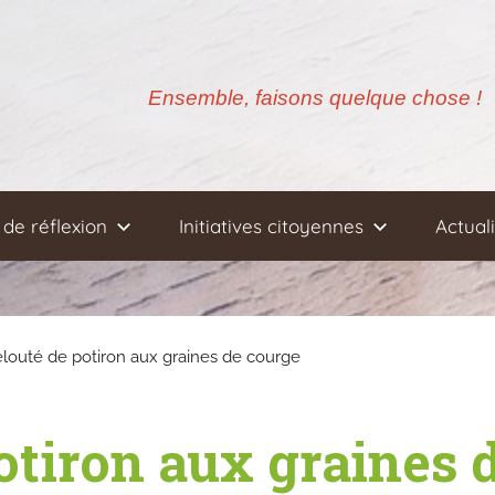
Ensemble, faisons quelque chose !
de réflexion
Initiatives citoyennes
Actual
elouté de potiron aux graines de courge
otiron aux graines 