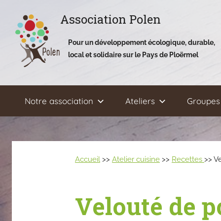
Aller
Association Polen
au
contenu
Pour un développement écologique, durable,
local et solidaire sur le Pays de Ploërmel
Notre association
Ateliers
Groupes 
Accueil
>>
Atelier cuisine
>>
Recettes
>> V
Velouté de p