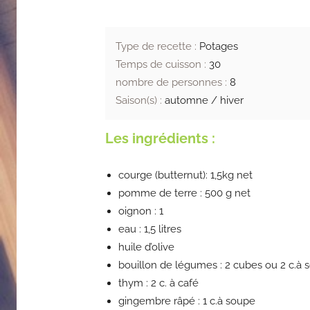
Type de recette :
Potages
Temps de cuisson :
30
nombre de personnes :
8
Saison(s) :
automne / hiver
Les ingrédients :
courge (butternut): 1,5kg net
pomme de terre : 500 g net
oignon : 1
eau : 1,5 litres
huile d’olive
bouillon de légumes : 2 cubes ou 2 c.à 
thym : 2 c. à café
gingembre râpé : 1 c.à soupe