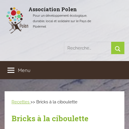
Aller
Association Polen
au
Pour un développement écologique,
contenu
durable, local et solidaire sur le Pays de
Ploërmel
Recherche
pour
Rech
:
Menu
Recettes
>> Bricks à la ciboulette
Bricks à la ciboulette