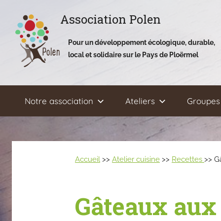
Aller
Association Polen
au
contenu
Pour un développement écologique, durable,
local et solidaire sur le Pays de Ploërmel
Notre association
Ateliers
Groupes 
Accueil
>>
Atelier cuisine
>>
Recettes
>> G
Gâteaux aux 