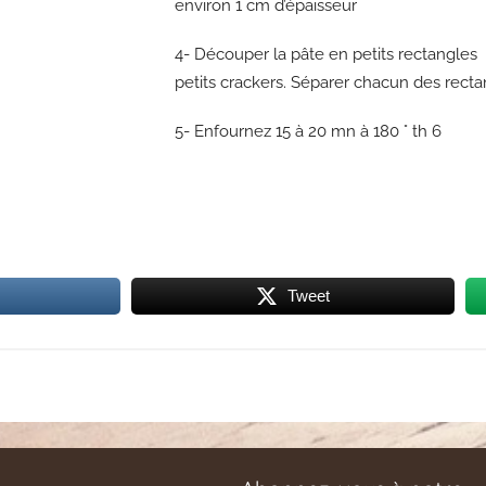
environ 1 cm d’épaisseur
4- Découper la pâte en petits rectangle
petits crackers. Séparer chacun des recta
5- Enfournez 15 à 20 mn à 180 ° th 6
Tweet