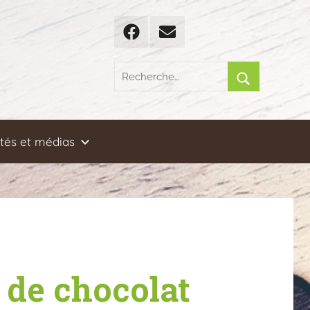
Facebook
Email
Recherche
pour
Rechercher
:
ités et médias
 de chocolat