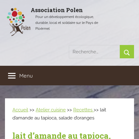
Aller
Association Polen
au
Pour un développement écologique,
contenu
durable, local et solidaire sur le Pays de
Ploërmel
Recherche
pour
Rech
:
Menu
Accueil
>>
Atelier cuisine
>>
Recettes
>> lait
d’amande au tapioca, salade d’oranges
lait d’amande au tapioca,