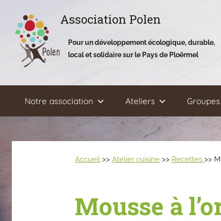
Aller
Association Polen
au
contenu
Pour un développement écologique, durable,
local et solidaire sur le Pays de Ploërmel
Notre association
Ateliers
Groupes 
Accueil
>>
Atelier cuisine
>>
Recettes
>> M
Mousse à l’o