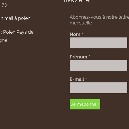
0 73
Abonnez-vous à notre lettre
n mail à polen
mensuelle.
 :
Polen Pays de
Nom
*
gne
Prénom
*
E-mail
*