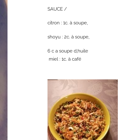
SAUCE /
citron
: 1c. à soupe,
shoyu : 2c. à soupe,
6 c a soupe d,huile
miel : 1c. à café