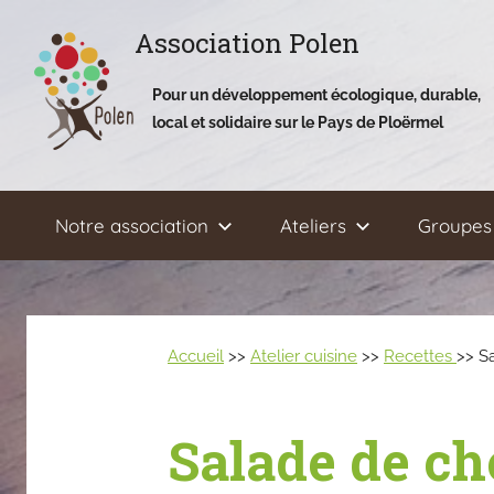
Aller
Association Polen
au
contenu
Pour un développement écologique, durable,
local et solidaire sur le Pays de Ploërmel
Notre association
Ateliers
Groupes 
Accueil
>>
Atelier cuisine
>>
Recettes
>> S
Salade de ch