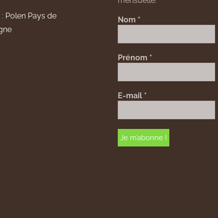
mensuelle.
 :
Polen Pays de
Nom
*
gne
Prénom
*
E-mail
*