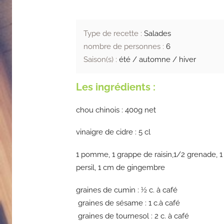
Type de recette :
Salades
nombre de personnes :
6
Saison(s) :
été / automne / hiver
Les ingrédients :
chou chinois
: 400g net
vinaigre de cidre : 5 cl
1 pomme, 1 grappe de raisin,1/2 grenade, 1 
persil, 1 cm de gingembre
graines de cumin
: ½ c. à café
graines de sésame
: 1 c.à café
graines de tournesol
: 2 c. à café