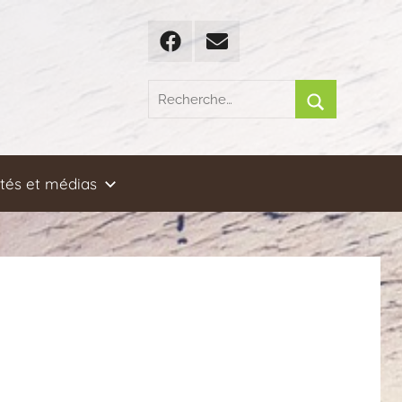
Facebook
Email
Recherche
pour
Rechercher
:
ités et médias