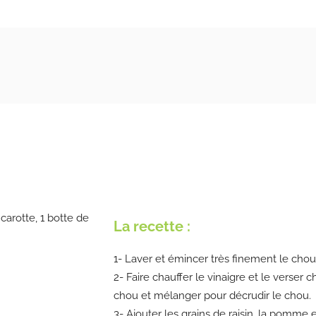
carotte, 1 botte de
La recette :
1- Laver et émincer très finement le chou
2- Faire chauffer le vinaigre et le verser c
chou et mélanger pour décrudir le chou.
3- Ajouter les grains de raisin, la pomme 