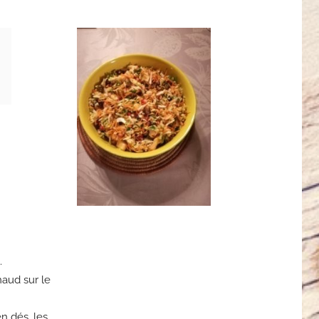
.
haud sur le
en dés, les