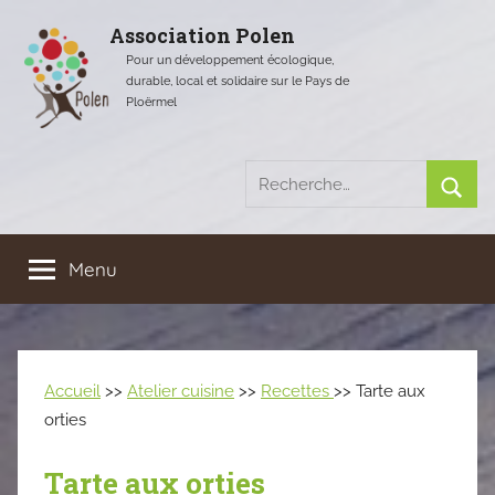
Aller
Association Polen
au
Pour un développement écologique,
contenu
durable, local et solidaire sur le Pays de
Ploërmel
Recherche
pour
Rech
:
Menu
Accueil
>>
Atelier cuisine
>>
Recettes
>> Tarte aux
orties
Tarte aux orties