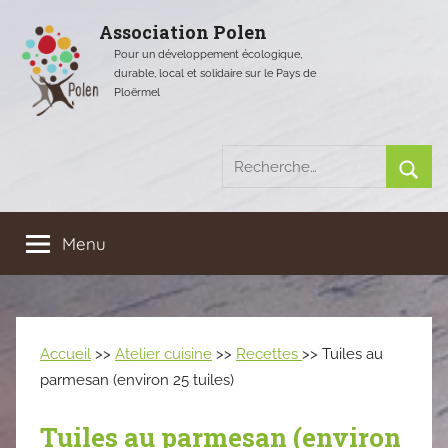
Aller
Association Polen
au
Pour un développement écologique,
contenu
durable, local et solidaire sur le Pays de
Ploërmel
Recherche
pour
Rech
:
Menu
Accueil
>>
Atelier cuisine
>>
Recettes
>> Tuiles au
parmesan (environ 25 tuiles)
Tuiles au parmesan (environ