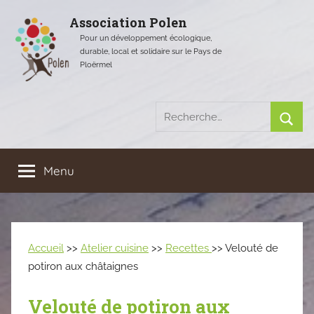
Aller
Association Polen
au
Pour un développement écologique,
contenu
durable, local et solidaire sur le Pays de
Ploërmel
Recherche
pour
Rech
:
Menu
Accueil
>>
Atelier cuisine
>>
Recettes
>> Velouté de
potiron aux châtaignes
Velouté de potiron aux