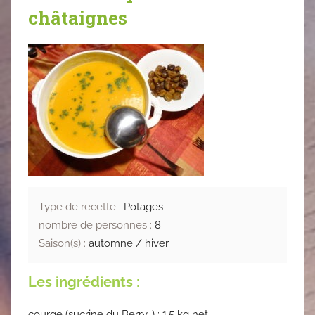
châtaignes
Type de recette :
Potages
nombre de personnes :
8
Saison(s) :
automne / hiver
Les ingrédients :
courge (sucrine du Berry…) : 1,5 kg net