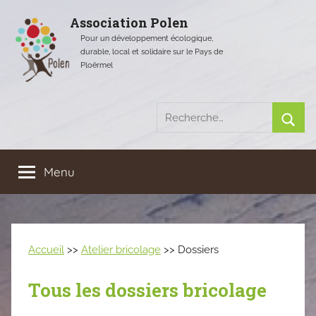
Aller
Association Polen
au
Pour un développement écologique,
contenu
durable, local et solidaire sur le Pays de
Ploërmel
Recherche
pour
Rech
:
Menu
Accueil
>>
Atelier bricolage
>> Dossiers
Tous les dossiers bricolage