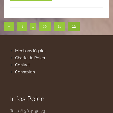
Pagination
Publications
«
1
…
10
11
12
précédentes
des
publications
Mentions légales
Charte de Polen
Contact
Connexion
Infos Polen
Tel : 06 38 41 90 73