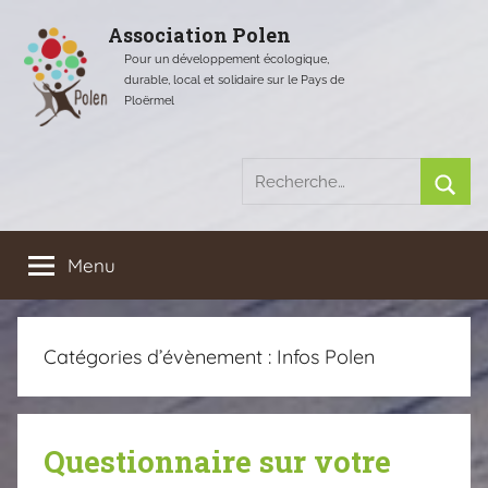
Aller
Association Polen
au
Pour un développement écologique,
contenu
durable, local et solidaire sur le Pays de
Ploërmel
Recherche
pour
Rech
:
Menu
Catégories d’évènement :
Infos Polen
Questionnaire sur votre