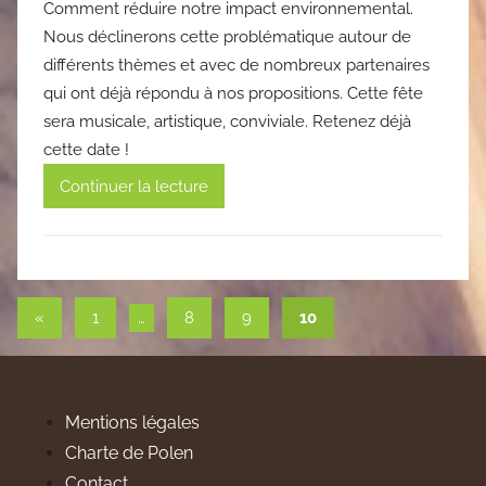
Comment réduire notre impact environnemental.
Nous déclinerons cette problématique autour de
différents thèmes et avec de nombreux partenaires
qui ont déjà répondu à nos propositions. Cette fête
sera musicale, artistique, conviviale. Retenez déjà
cette date !
Continuer la lecture
Pagination
Publications
«
1
…
8
9
10
précédentes
des
publications
Mentions légales
Charte de Polen
Contact