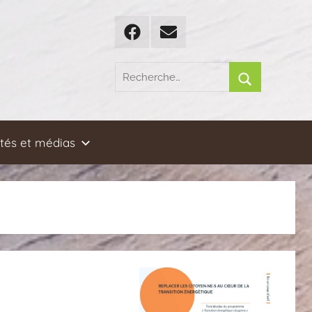
Facebook
Email
Recherche
pour
Rechercher
:
ités et médias