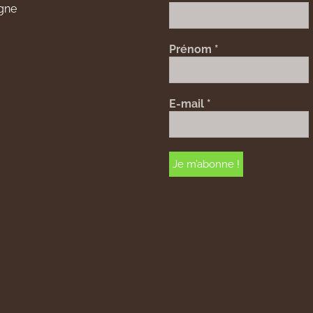
gne
Prénom
*
E-mail
*