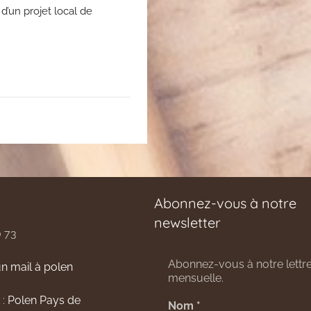
d’un projet local de
Abonnez-vous à notre
newsletter
0 73
Abonnez-vous à notre lettre
n mail à polen
mensuelle.
 :
Polen Pays de
Nom
*