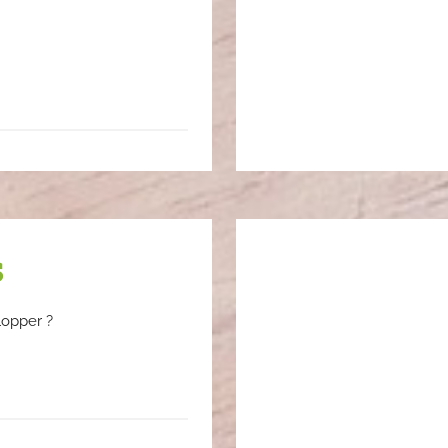
s
lopper ?