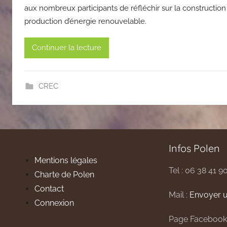
aux nombreux participants de réfléchir sur la construction 
production d’énergie renouvelable.
Continuer la lecture
CREC
Infos Polen
Mentions légales
Tel : 06 38 41 9
Charte de Polen
Contact
Mail :
Envoyer u
Connexion
Page Facebook