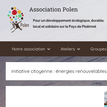
Aller
Association Polen
au
contenu
Pour un développement écologique, durable,
local et solidaire sur le Pays de Ploërmel
Notre association
Ateliers
Groupes 
initiative citoyenne :
énergies renouvelables