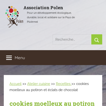
Aller
Association Polen
au
Pour un développement écologique,
contenu
durable, local et solidaire sur le Pays de
Ploërmel
Recherche
pour
Rech
:
Menu
Accueil
>>
Atelier cuisine
>>
Recettes
>> cookies
moelleux au potiron et éclats de chocolat
cookies moelleux au potiron