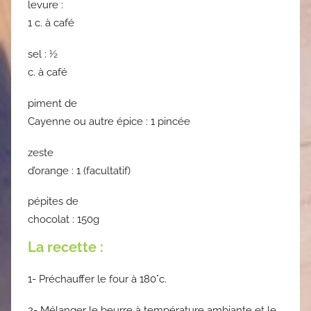
levure :
1 c. à café
sel : ½
c. à café
piment de
Cayenne ou autre épice : 1 pincée
zeste
d’orange : 1 (facultatif)
pépites de
chocolat : 150g
La recette :
1- Préchauffer le four à 180°c.
2- Mélanger le beurre à température ambiante et le