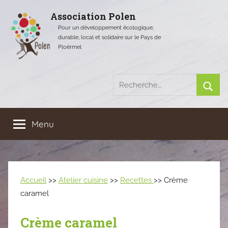
Aller
Association Polen
au
Pour un développement écologique,
contenu
durable, local et solidaire sur le Pays de
Ploërmel
Recherche
pour
Rech
:
Menu
Accueil
>>
Atelier cuisine
>>
Recettes
>> Crème
caramel
Crème caramel