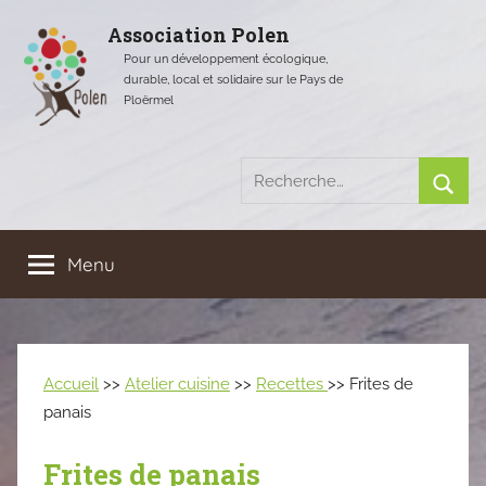
Aller
Association Polen
au
Pour un développement écologique,
contenu
durable, local et solidaire sur le Pays de
Ploërmel
Recherche
pour
Rech
:
Menu
Accueil
>>
Atelier cuisine
>>
Recettes
>> Frites de
panais
Frites de panais