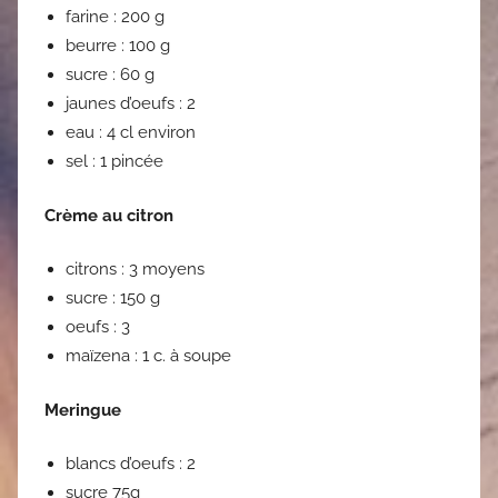
farine : 200 g
beurre : 100 g
sucre : 60 g
jaunes d’oeufs : 2
eau : 4 cl environ
sel : 1 pincée
Crème au citron
citrons : 3 moyens
sucre : 150 g
oeufs : 3
maïzena : 1 c. à soupe
Meringue
blancs d’oeufs : 2
sucre 75g