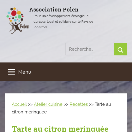
Aller
Association Polen
au
Pour un développement écologique,
contenu
durable, local et solidaire sur le Pays de
Ploërmel
Recherche
pour
Rech
:
Menu
Accueil
>>
Atelier cuisine
>>
Recettes
>> Tarte au
citron meringuée
Tarte au citron meringuée