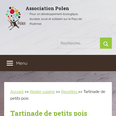
Aller
Association Polen
au
Pour un développement écologique,
contenu
durable, local et solidaire sur le Pays de
Ploërmel
Recherche
pour
Rech
:
Menu
Accueil
>>
Atelier cuisine
>>
Recettes
>> Tartinade de
petits pois
Tartinade de petits pois