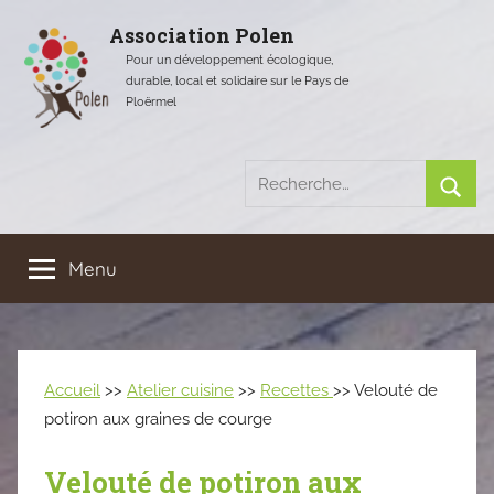
Aller
Association Polen
au
Pour un développement écologique,
contenu
durable, local et solidaire sur le Pays de
Ploërmel
Recherche
pour
Rech
:
Menu
Accueil
>>
Atelier cuisine
>>
Recettes
>> Velouté de
potiron aux graines de courge
Velouté de potiron aux