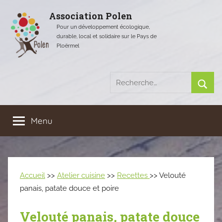
Aller
Association Polen
au
Pour un développement écologique,
contenu
durable, local et solidaire sur le Pays de
Ploërmel
Recherche
pour
Rech
:
Menu
Accueil
>>
Atelier cuisine
>>
Recettes
>> Velouté
panais, patate douce et poire
Velouté panais, patate douce