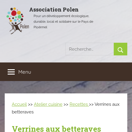
Aller
Association Polen
au
Pour un développement écologique,
contenu
durable, local et solidaire sur le Pays de
Ploërmel
Recherche
pour
Rech
:
Menu
Accueil
>>
Atelier cuisine
>>
Recettes
>> Verrines aux
betteraves
Verrines aux betteraves