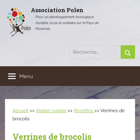
Aller
Association Polen
au
Pour un développement écologique,
contenu
durable, local et solidaire sur le Pays de
Ploërmel
Recherche
pour
Rech
:
Menu
Accueil
>>
Atelier cuisine
>>
Recettes
>> Verrines de
brocolis
Verrines de brocolis