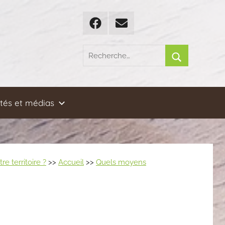
Facebook
Email
Recherche
pour
Rechercher
:
ités et médias
 territoire ?
>>
Accueil
>>
Quels moyens