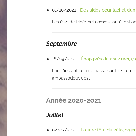
01/10/2021 -
Des aides pour l’achat d’un
Les élus de Ploërmel communauté ont appro
Septembre
18/09/2021 -
Éhop près de chez moi, ça
Pour l’instant cela ce passe sur trois te
ambassadeur, ç’est
Année 2020-2021
Juillet
02/07/2021 -
La 1ère fête du vélo, orga