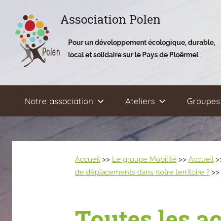
Aller
Association Polen
au
contenu
Pour un développement écologique, durable,
local et solidaire sur le Pays de Ploërmel
Notre association
Ateliers
Groupes 
Accueil
>>
Le groupe Mobilité
>>
Accueil
>
de déplacements dans notre territoire ?
>> 
Toutes les ac