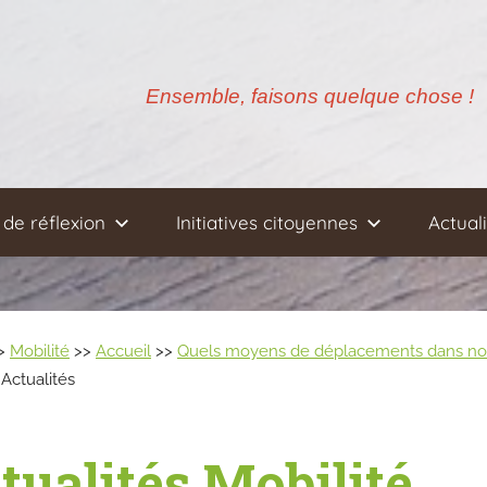
Ensemble, faisons quelque chose !
de réflexion
Initiatives citoyennes
Actual
>
Mobilité
>>
Accueil
>>
Quels moyens de déplacements dans notre
Actualités
tualités Mobilité